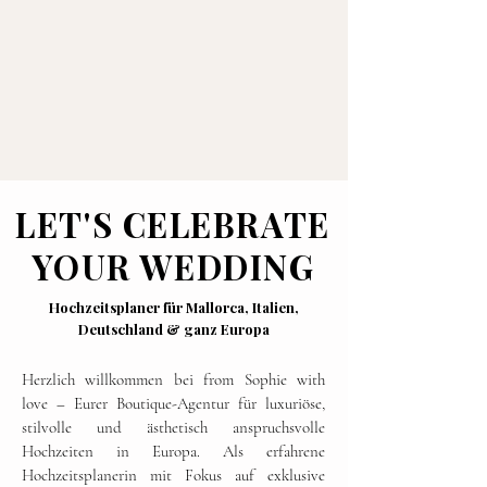
LET'S CELEBRATE
YOUR WEDDING
Hochzeitsplaner für Mallorca, Italien,
Deutschland & ganz Europa
Herzlich willkommen bei from Sophie with
love – Eurer Boutique-Agentur für luxuriöse,
stilvolle und ästhetisch anspruchsvolle
Hochzeiten in Europa. Als erfahrene
Hochzeitsplanerin mit Fokus auf exklusive