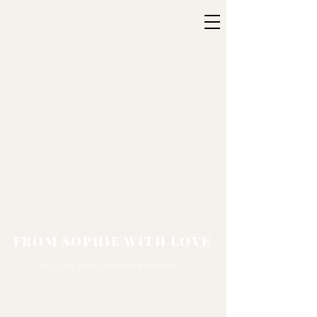
FROM SOPHIE WITH LOVE
LUXURY DESTINATION WEDDINGS