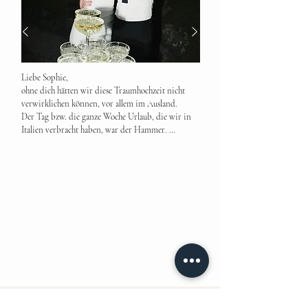
Liebe Sophie,  

ohne dich hätten wir diese Traumhochzeit nicht 
verwirklichen können, vor allem im Ausland.

Der Tag bzw. die ganze Woche Urlaub, die wir in 
Italien verbracht haben, war der Hammer. 

Danke für all deine Hilfe und Unterstützung.

Du warst immer erreichbar und hast dich super 
schnell um all unsere Fragen gekümmert.

Wir waren froh, dass wir dich hatten, weil du bist 
eine richtige Macherin, die sich um all die Sachen 
gekümmert hat, auf die man selbst keine Lust hatte 
oder keine Ahnung von hatte.

Du hast immer alle Deadlines einghalten und uns 
auch dazu gebracht bzw. warst eigentlich immer 
schneller als gedacht.

Vor allem hast du uns bei all den Extrawünschen 
unterstützt und geholfen sie zu realisieren. Du hast 
außerhalb des Vereinbarten Extraleistungen 