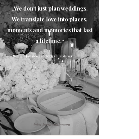
„We don’t just plan weddings.
We translate love into places,
moments and memories that last
a lifetime.“
- Sophie Jakubassa, Hochzeitsplanerin
jetzt kennnenlernen