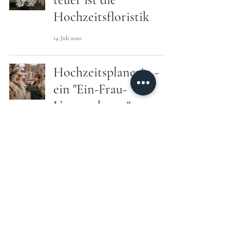
Hochzeitsfloristik
14. Juli 2020
Hochzeitsplanerin -
ein "Ein-Frau-
Unternehmen"
28. Apr. 2020
F R O M S O P H I E W I T H L O V E
WEDDINGS & EVENTS
Euer exklusiver Ansprechpartner für anspruchsvolle