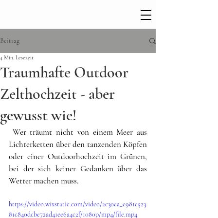
Beitrag
4 Min. Lesezeit
Traumhafte Outdoor
Zelthochzeit - aber
gewusst wie!
 Wer träumt nicht von einem Meer aus 
Lichterketten über den tanzenden Köpfen 
oder einer Outdoorhochzeit im Grünen, 
bei der sich keiner Gedanken über das 
Wetter machen muss.
https://video.wixstatic.com/video/2c30ea_e981c523
81c840dcbe72ad41ee6a4c2f/1080p/mp4/file.mp4