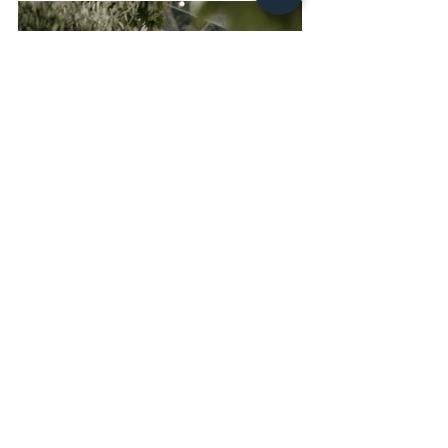
5. 
UNTERSCHÄTZE KOSTEN
Zuerst einmal das Offensichtlichste: Ein 
transparentes Zelt mit einem 
professionellen Team dahinter wird Euch 
doch den ein oder anderen € kosten. Denn 
dahinter stehen oft Posten wie der 
Transport, Auf-und Abbau, ein fester 
Boden, sowie die anschließende Reinigung 